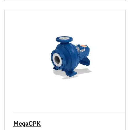
MegaCPK