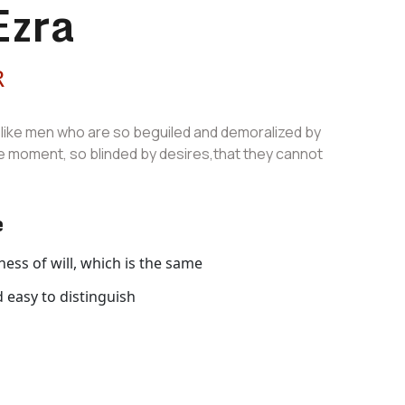
Ezra
R
slike men who are so beguiled and demoralized by
e moment, so blinded by desires,that they cannot
e
ss of will, which is the same
 easy to distinguish