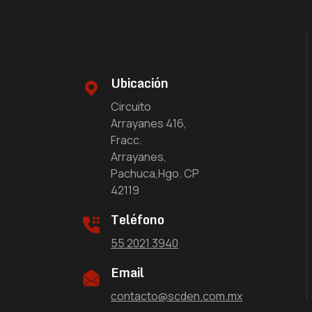
Ubicación
Circuito
Arrayanes 416,
Fracc.
Arrayanes,
Pachuca,Hgo. CP
42119
Teléfono
55 2021 3940
Email
contacto@scden.com.mx