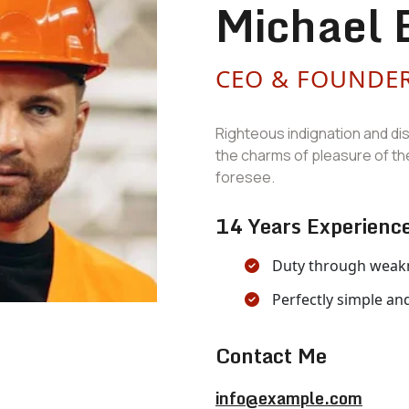
Michael 
CEO & FOUNDE
Righteous indignation and di
the charms of pleasure of th
foresee.
14 Years Experienc
Duty through weakne
Perfectly simple and
Contact Me
info@example.com